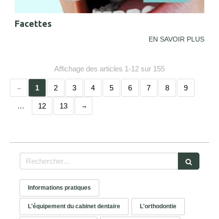
Facettes
EN SAVOIR PLUS
Affichage des articles 1-12 sur 155
1
2
3
4
5
6
7
8
9
…
12
13
Rechercher
Informations pratiques
L'équipement du cabinet dentaire
L'orthodontie