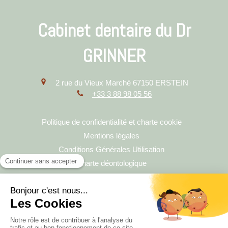
Cabinet dentaire du Dr
GRINNER
2 rue du Vieux Marché
67150
ERSTEIN
+33 3 88 98 05 56
Politique de confidentialité et charte cookie
Mentions légales
Conditions Générales Utilisation
Charte déontologique
Ordre national
Annuaires chirurgiens dentistes
Hygiène & Asepsie
Honoraires & remboursement