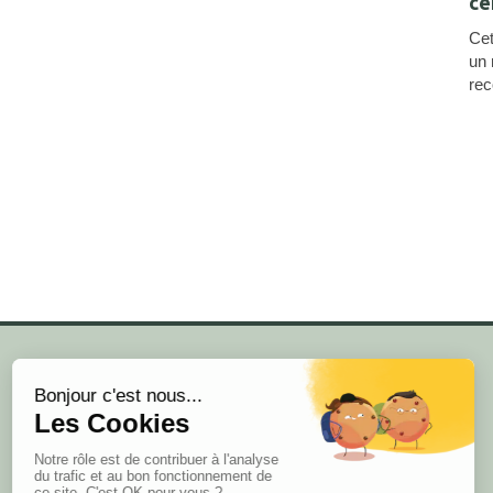
cé
Cet
un 
rec