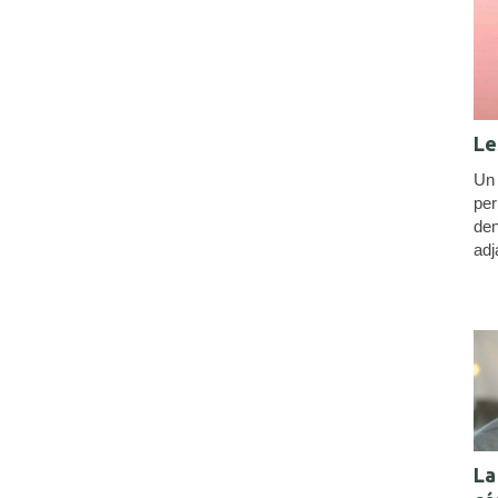
Le
Un 
per
den
adj
La