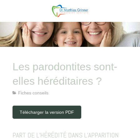
Les parodontites sont-
elles héréditaires ?
Fiches conseils
Télécharger la version PDF
PART DE L’HÉRÉDITÉ DANS L’APPARITION